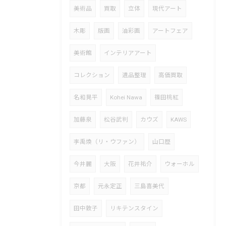
美術品
買取
立体
現代アート
木彫
版画
油彩画
アートフェア
美術館
インテリアアート
コレクション
遺品整理
高価買取
名和晃平
Kohei Nawa
篠田桃紅
加藤泉
松谷武判
カウズ
KAWS
李禹煥（リ・ウファン）
山口歴
今井麗
大阪
花井祐介
ウォーホル
京都
元永定正
三島喜美代
田中敦子
リキテンスタイン