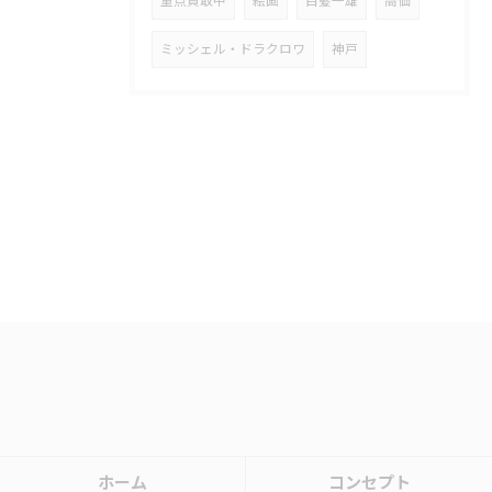
重点買取中
絵画
白髪一雄
高価
ミッシェル・ドラクロワ
神戸
ホーム
コンセプト