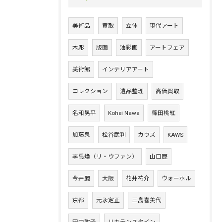
美術品
買取
立体
現代アート
木彫
版画
油彩画
アートフェア
美術館
インテリアアート
コレクション
遺品整理
高価買取
名和晃平
Kohei Nawa
篠田桃紅
加藤泉
松谷武判
カウズ
KAWS
李禹煥（リ・ウファン）
山口歴
今井麗
大阪
花井祐介
ウォーホル
京都
元永定正
三島喜美代