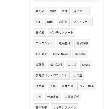
美術品
買取
立体
現代アート
木彫
版画
油彩画
アートフェア
美術館
インテリアアート
コレクション
遺品整理
高価買取
名和晃平
Kohei Nawa
篠田桃紅
加藤泉
松谷武判
カウズ
KAWS
李禹煥（リ・ウファン）
山口歴
今井麗
大阪
花井祐介
ウォーホル
お問い合わせはこちら
京都
元永定正
三島喜美代
田中敦子
リキテンスタイン