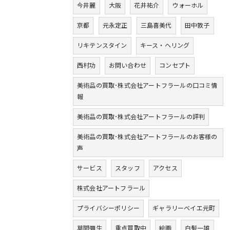
今井麗
大阪
花井祐介
ウォーホル
京都
元永定正
三島喜美代
田中敦子
リキテンスタイン
キース・ヘリング
西村功
お問い合わせ
コンセプト
美術品の買取･株式会社アートフラールの口コミ情
報
美術品の買取･株式会社アートフラールの評判
美術品の買取･株式会社アートフラールのお客様の
声
サービス
スタッフ
アクセス
株式会社アートフラール
プライバシーポリシー
ギャラリーベイエ元町
草間彌生
重点買取中
絵画
白髪一雄