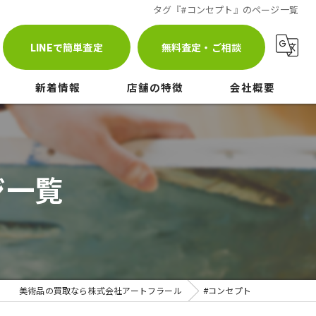
タグ『#コンセプト』のページ一覧
LINEで簡単査定
無料査定・ご相談
新着情報
店舗の特徴
会社概要
ブログ
査定
株式会社アートフラール
コラム
相談
ギャラリーベイエ元町
ジ一覧
メディア
高価買取
持込
出張
美術品の買取なら株式会社アートフラール
#コンセプト