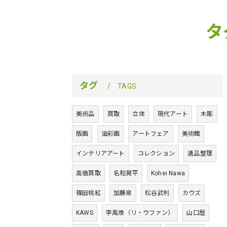
タ
タグ
TAGS
美術品
買取
立体
現代アート
木彫
版画
油彩画
アートフェア
美術館
インテリアアート
コレクション
遺品整理
高価買取
名和晃平
Kohei Nawa
篠田桃紅
加藤泉
松谷武判
カウズ
KAWS
李禹煥（リ・ウファン）
山口歴