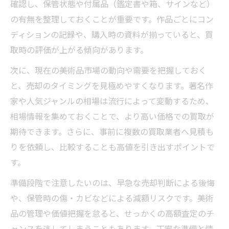
確認し、保管状態や付属品（鑑定書や箱、サインなど）
無名絵画買取で高額査定につなげる工夫
の有無を整理しておくことが重要です。作品ごとにコン
税金負担を減らす美術品買取のポイント解説
ディションの記録や、購入時の資料が揃っていると、買
美術品買取時の税金対策と申告の基礎知識
取時の評価が上がる傾向があります。
税金を最小限に抑える美術品買取の準備法
次に、現在の美術品市場の動向や需要を把握しておく
美術品買取で非課税ラインを正しく理解す
と、売却のタイミングを見極めやすくなります。著名作
る
家や人気ジャンルの相場は流行によって変動するため、
譲渡所得の計算方法と美術品買取の注意点
相場情報を集めておくことで、より高い価格での買取が
減価償却資産と美術品買取の関係性を解説
期待できます。さらに、事前に複数の買取業者へ見積も
見極め力が問われる美術品買取の相場事情
りを依頼し、比較することも高値を引き出すポイントで
美術品買取で重要な相場把握の方法
す。
相場変動に強い美術品買取の見極め方
準備段階で注意したいのは、早急な売却判断による後悔
美術品買取業者の評判と相場の違い
や、保管時の傷・カビなどによる減額リスクです。美術
市場動向を読む美術品買取のリサーチ術
品の管理や価値把握を怠ると、せっかくの高額査定のチ