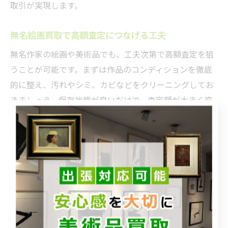
取引が実現します。
無名絵画買取で高額査定につなげる工夫
無名作家の絵画や美術品でも、工夫次第で高額査定を狙
うことが可能です。まずは作品のコンディションを徹底
的に整え、汚れやシミ、カビなどをクリーニングしてお
きましょう。保存状態が良いだけで、査定額が大きく変
わるケースもあります。
また、作品の特徴や技法、制作背景など、他にはない魅
力を丁寧に伝えることも重要です。業者によっては、独
自の販売ルートや専門バイヤーを抱えているため、マッ
チする顧客がいれば相場以上の価格で買い取られること
も期待できます。
無名絵画の買取は、一度の査定で諦めず、複数の業者に