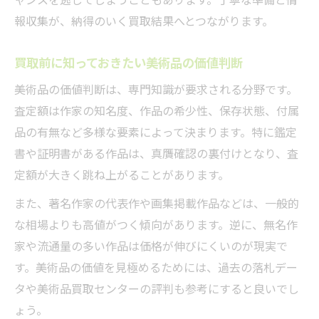
ャンスを逃してしまうこともあります。丁寧な準備と情
絵画買取おすすめ情報と相場チェック法
報収集が、納得のいく買取結果へとつながります。
失敗しない美術品買取の注意点まとめ
美術品買取での失敗例と注意点を徹底解説
買取前に知っておきたい美術品の価値判断
買取トラブルを防ぐ美術品売却の確認事項
美術品の価値判断は、専門知識が要求される分野です。
査定額に納得するための美術品買取の心得
査定額は作家の知名度、作品の希少性、保存状態、付属
美術品買取で後悔しないための業者選び
品の有無など多様な要素によって決まります。特に鑑定
絵画買取注意点と安全な取引の進め方
書や証明書がある作品は、真贋確認の裏付けとなり、査
高額査定へ導く美術品買取戦略の実践法
定額が大きく跳ね上がることがあります。
美術品買取で高額査定を得る実践ステップ
また、著名作家の代表作や画集掲載作品などは、一般的
美術品買取戦略の立て方と成果を高める工
な相場よりも高値がつく傾向があります。逆に、無名作
夫
家や流通量の多い作品は価格が伸びにくいのが現実で
査定アップにつながる美術品買取の事前対
す。美術品の価値を見極めるためには、過去の落札デー
策
タや美術品買取センターの評判も参考にすると良いでし
美術品買取で選ばれるためのアピール方法
ょう。