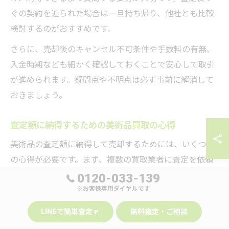
ぐの契約を迫られた場合は一旦持ち帰り、他社とも比較
検討するのがおすすめです。
さらに、売却後のキャンセル不可条件や手数料の有無、
入金時期なども細かく確認しておくことで安心して取引
が進められます。疑問点や不明点は必ず事前に解消して
おきましょう。
査定額に納得するための美術品買取の心得
美術品の査定額に納得して売却するためには、いくつか
の心得が必要です。まず、複数の買取業者に査定を依頼
し、相場感を養うことが重要です。業者ごとに得意分野
0120-033-139
※お客様専用ダイヤルです
や販売ルートが異なるため、提示額が大きく違う場合も
あります。
LINEで簡単査定
無料査定・ご相談
また、美術品の保管状態や付属品の有無、鑑定書・証明