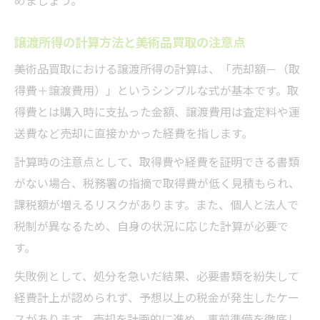
めましょう。
譲渡所得の計算方法と美術品買取の注意点
美術品買取における譲渡所得の計算は、「売却額－（取
得費＋譲渡費用）」というシンプルな式が基本です。取
得費とは購入時に支払った金額、譲渡費用は査定料や運
送費など売却に直接かかった経費を指します。
計算時の注意点として、取得費や経費を証明できる書類
がない場合、税務署の指摘で取得費が低く見積もられ、
課税額が増えるリスクがあります。また、個人と法人で
税制が異なるため、自身の状況に応じた計算が必要で
す。
失敗例として、処分を急いだ結果、必要書類を紛失して
経費計上が認められず、予想以上の税金が発生したケー
スがあります。売却を計画的に進め、事前準備を徹底し