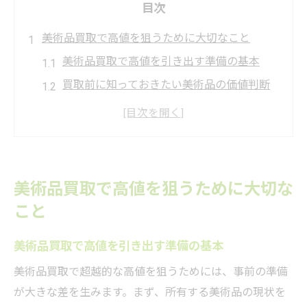
目次
美術品買取で高値を狙うために大切なこと
美術品買取で高値を引き出す準備の基本
買取前に知っておきたい美術品の価値判断
美術品買取を成功へ導く査定ポイント
絵画買取の注意点と失敗を防ぐコツ
買取業者選びで差がつく美術品買取戦略
相場を超越する美術品売却の秘訣とは
美術品買取で高値を狙うために大切な
美術品買取で相場を超えるコツを徹底解説
こと
流行と需要を見極める美術品買取の戦略
美術品買取で高値を引き出す準備の基本
美術品買取で差が出る交渉術の実際
人気作家作品の美術品買取を成功させる方
美術品買取で超越的な高値を狙うためには、事前の準備
法
が大きな差を生みます。まず、所有する美術品の現状を