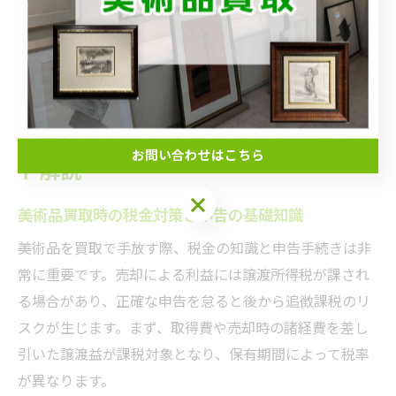
相談することが成功のコツです。根気強く情報収集と交
渉を重ねることで、思わぬ高額査定につながる可能性が
広がります。
税金負担を減らす美術品買取のポイン
お問い合わせはこちら
ト解説
お問い合わせはこちら
美術品買取時の税金対策と申告の基礎知識
美術品を買取で手放す際、税金の知識と申告手続きは非
常に重要です。売却による利益には譲渡所得税が課され
る場合があり、正確な申告を怠ると後から追徴課税のリ
スクが生じます。まず、取得費や売却時の諸経費を差し
引いた譲渡益が課税対象となり、保有期間によって税率
が異なります。