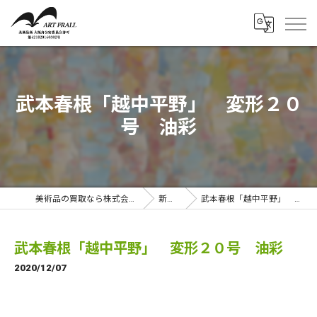
武本春根「越中平野」 変形２０
号 油彩
美術品の買取なら株式会社アートフラール
新着情報
武本春根「越中平野」 変形２０号 油彩
武本春根「越中平野」 変形２０号 油彩
2020/12/07