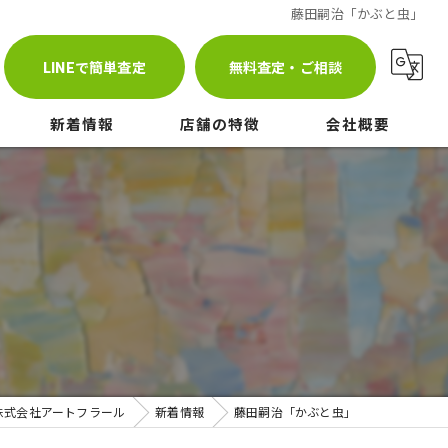
藤田嗣治「かぶと虫」
LINEで簡単査定
無料査定・ご相談
新着情報
店舗の特徴
会社概要
ブログ
査定
株式会社アートフラール
コラム
相談
ギャラリーベイエ元町
メディア
高価買取
持込
出張
株式会社アートフラール
新着情報
藤田嗣治「かぶと虫」