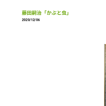
藤田嗣治「かぶと虫」
2020/12/06