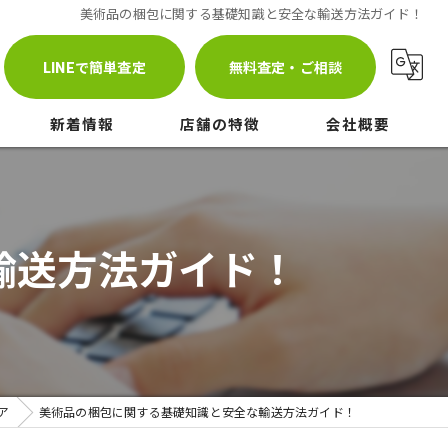
美術品の梱包に関する基礎知識と安全な輸送方法ガイド！
LINEで簡単査定
無料査定・ご相談
新着情報
店舗の特徴
会社概要
ブログ
査定
株式会社アートフラール
コラム
相談
ギャラリーベイエ元町
輸送方法ガイド！
メディア
高価買取
持込
出張
ア
美術品の梱包に関する基礎知識と安全な輸送方法ガイド！