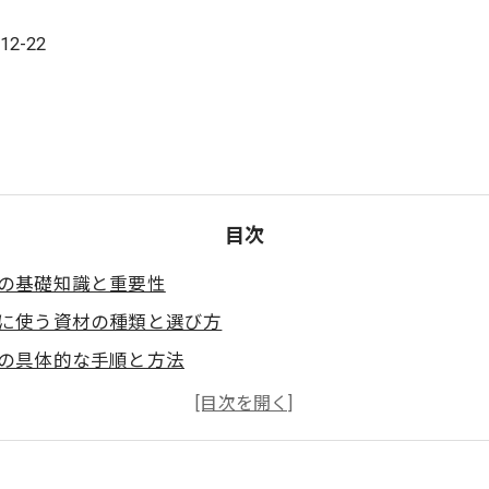
-22
目次
の基礎知識と重要性
お問い合わせはこちら
に使う資材の種類と選び方
の具体的な手順と方法
輸送技能取得士資格の詳細 - 国家資格の意義と取得方法を
業者の選び方と主要サービス比較 - 信頼できる業者の見
活用した美術品梱包・輸送のトレンド - IoTやデジタル管