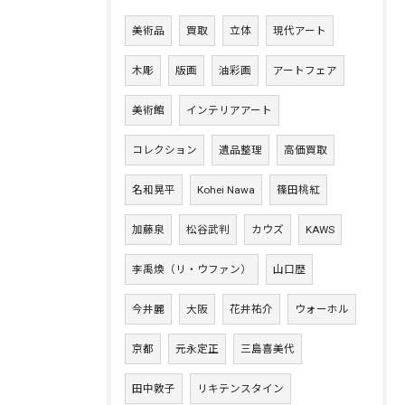
美術品
買取
立体
現代アート
木彫
版画
油彩画
アートフェア
美術館
インテリアアート
コレクション
遺品整理
高価買取
名和晃平
Kohei Nawa
篠田桃紅
加藤泉
松谷武判
カウズ
KAWS
李禹煥（リ・ウファン）
山口歴
今井麗
大阪
花井祐介
ウォーホル
京都
元永定正
三島喜美代
田中敦子
リキテンスタイン