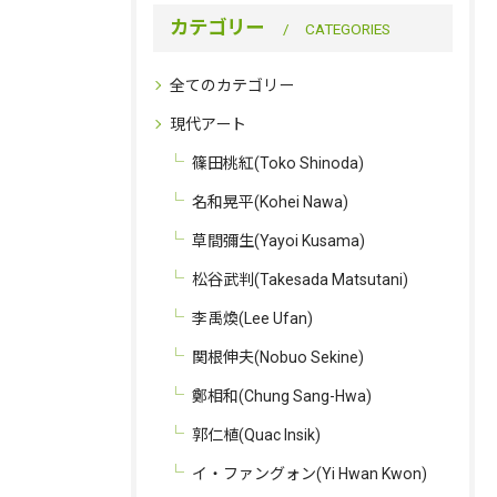
カテゴリー
CATEGORIES
全てのカテゴリー
現代アート
篠田桃紅(Toko Shinoda)
名和晃平(Kohei Nawa)
草間彌生(Yayoi Kusama)
松谷武判(Takesada Matsutani)
李禹煥(Lee Ufan)
関根伸夫(Nobuo Sekine)
鄭相和(Chung Sang-Hwa)
郭仁植(Quac Insik)
イ・ファングォン(Yi Hwan Kwon)