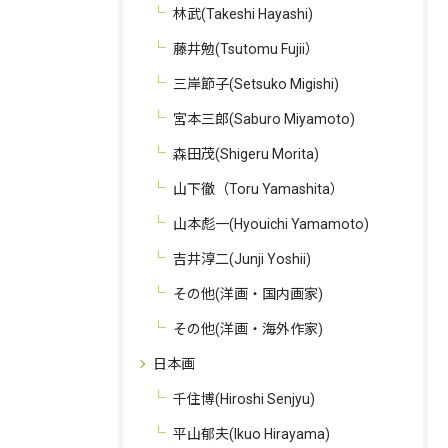
林武(Takeshi Hayashi)
藤井勉(Tsutomu Fujii）
三岸節子(Setsuko Migishi)
宮本三郎(Saburo Miyamoto)
森田茂(Shigeru Morita)
お問い合わせはこちら
山下徹（Toru Yamashita）
山本彪一(Hyouichi Yamamoto)
吉井淳二(Junji Yoshii)
その他(洋画・国内画家)
その他(洋画・海外作家)
日本画
千住博(Hiroshi Senjyu)
平山郁夫(Ikuo Hirayama)