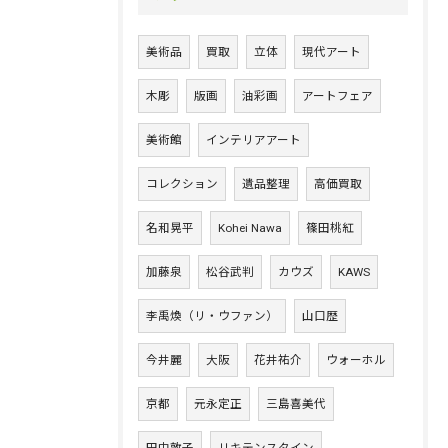
美術品
買取
立体
現代アート
木彫
版画
油彩画
アートフェア
美術館
インテリアアート
コレクション
遺品整理
高価買取
名和晃平
Kohei Nawa
篠田桃紅
加藤泉
松谷武判
カウズ
KAWS
李禹煥（リ・ウファン）
山口歴
今井麗
大阪
花井祐介
ウォーホル
京都
元永定正
三島喜美代
田中敦子
リキテンスタイン