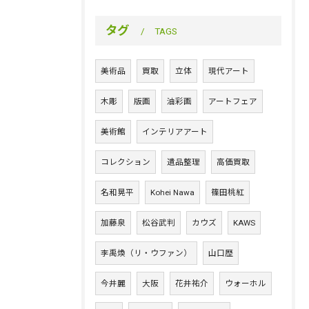
タグ
TAGS
美術品
買取
立体
現代アート
木彫
版画
油彩画
アートフェア
美術館
インテリアアート
コレクション
遺品整理
高価買取
名和晃平
Kohei Nawa
篠田桃紅
加藤泉
松谷武判
カウズ
KAWS
李禹煥（リ・ウファン）
山口歴
今井麗
大阪
花井祐介
ウォーホル