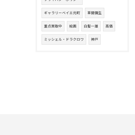
ギャラリーベイエ元町
草間彌生
重点買取中
絵画
白髪一雄
高価
ミッシェル・ドラクロワ
神戸