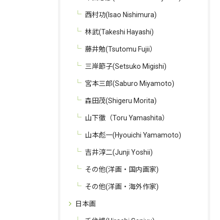
西村功(Isao Nishimura)
林武(Takeshi Hayashi)
藤井勉(Tsutomu Fujii）
三岸節子(Setsuko Migishi)
宮本三郎(Saburo Miyamoto)
お問い合わせはこちら
森田茂(Shigeru Morita)
山下徹（Toru Yamashita）
山本彪一(Hyouichi Yamamoto)
吉井淳二(Junji Yoshii)
その他(洋画・国内画家)
その他(洋画・海外作家)
日本画