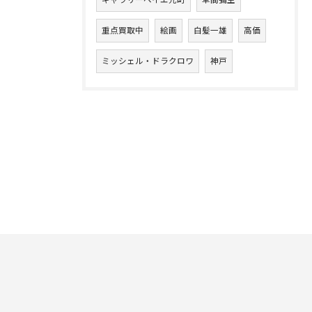
ギャラリーベイエ元町
草間彌生
重点買取中
絵画
白髪一雄
高価
ミッシェル・ドラクロワ
神戸