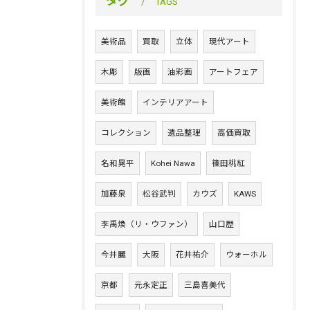
タグ
TAGS
美術品
買取
立体
現代アート
木彫
版画
油彩画
アートフェア
美術館
インテリアアート
コレクション
遺品整理
高価買取
名和晃平
Kohei Nawa
篠田桃紅
加藤泉
松谷武判
カウズ
KAWS
李禹煥（リ・ウファン）
山口歴
今井麗
大阪
花井祐介
ウォーホル
京都
元永定正
三島喜美代