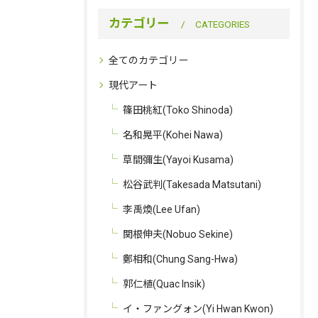
カテゴリー
CATEGORIES
全てのカテゴリー
現代アート
篠田桃紅(Toko Shinoda)
名和晃平(Kohei Nawa)
草間彌生(Yayoi Kusama)
松谷武判(Takesada Matsutani)
李禹煥(Lee Ufan)
関根伸夫(Nobuo Sekine)
鄭相和(Chung Sang-Hwa)
郭仁植(Quac Insik)
イ・ファングォン(Yi Hwan Kwon)