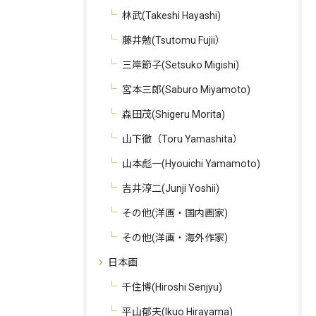
林武(Takeshi Hayashi)
藤井勉(Tsutomu Fujii）
三岸節子(Setsuko Migishi)
宮本三郎(Saburo Miyamoto)
森田茂(Shigeru Morita)
お問い合わせはこちら
山下徹（Toru Yamashita）
山本彪一(Hyouichi Yamamoto)
吉井淳二(Junji Yoshii)
その他(洋画・国内画家)
その他(洋画・海外作家)
日本画
千住博(Hiroshi Senjyu)
平山郁夫(Ikuo Hirayama)