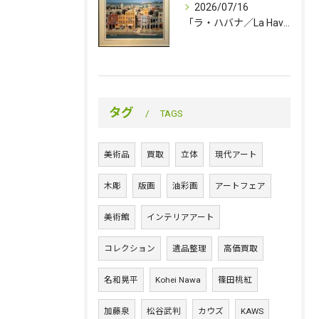
2026/07/16
「ラ・ハバナ／La Havana」（売約済み）
タグ
TAGS
美術品
買取
立体
現代アート
木彫
版画
油彩画
アートフェア
美術館
インテリアアート
コレクション
遺品整理
高価買取
名和晃平
Kohei Nawa
篠田桃紅
加藤泉
松谷武判
カウズ
KAWS