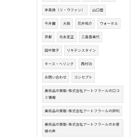
李禹煥（リ・ウファン）
山口歴
今井麗
大阪
花井祐介
ウォーホル
京都
元永定正
三島喜美代
田中敦子
リキテンスタイン
キース・ヘリング
西村功
お問い合わせ
コンセプト
美術品の買取･株式会社アートフラールの口コ
ミ情報
美術品の買取･株式会社アートフラールの評判
美術品の買取･株式会社アートフラールのお客
様の声